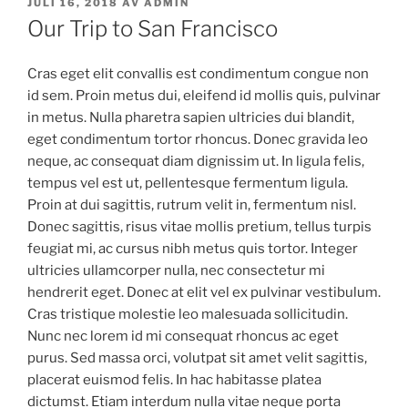
PUBLICERAT
JULI 16, 2018
AV
ADMIN
Our Trip to San Francisco
Cras eget elit convallis est condimentum congue non
id sem. Proin metus dui, eleifend id mollis quis, pulvinar
in metus. Nulla pharetra sapien ultricies dui blandit,
eget condimentum tortor rhoncus. Donec gravida leo
neque, ac consequat diam dignissim ut. In ligula felis,
tempus vel est ut, pellentesque fermentum ligula.
Proin at dui sagittis, rutrum velit in, fermentum nisl.
Donec sagittis, risus vitae mollis pretium, tellus turpis
feugiat mi, ac cursus nibh metus quis tortor. Integer
ultricies ullamcorper nulla, nec consectetur mi
hendrerit eget. Donec at elit vel ex pulvinar vestibulum.
Cras tristique molestie leo malesuada sollicitudin.
Nunc nec lorem id mi consequat rhoncus ac eget
purus. Sed massa orci, volutpat sit amet velit sagittis,
placerat euismod felis. In hac habitasse platea
dictumst. Etiam interdum nulla vitae neque porta