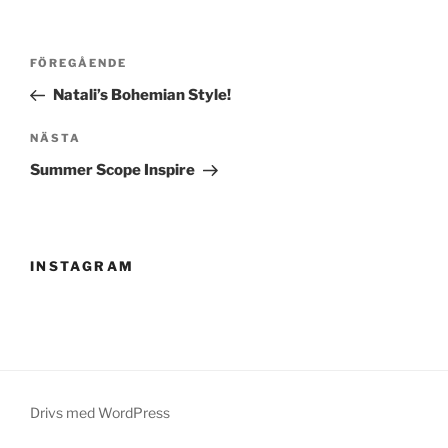
Inläggsnavigering
Föregående
FÖREGÅENDE
inlägg
Natali’s Bohemian Style!
Nästa
NÄSTA
inlägg
Summer Scope Inspire
INSTAGRAM
Drivs med WordPress