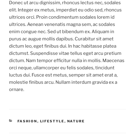
Donec ut arcu dignissim, rhoncus lectus nec, sodales
elit. Integer ex metus, imperdiet eu odio sed, rhoncus
ultrices orci. Proin condimentum sodales lorem id
ultrices. Aenean venenatis magna sem, ac sodales
enim congue nec. Sed ut bibendum ex. Aliquam in
purus ac augue mollis dapibus. Curabitur sit amet
dictum leo, eget finibus dui. In hac habitasse platea
dictumst. Suspendisse vitae tellus eget arcu pretium
dictum. Nam tempor efficitur nulla in mollis. Maecenas
orci neque, ullamcorper eu felis sodales, tincidunt
luctus dui. Fusce est metus, semper sit amet erat a,
molestie finibus arcu. Nullam interdum gravida ex a
ornare.
KATEGORIER
FASHION
,
LIFESTYLE
,
NATURE