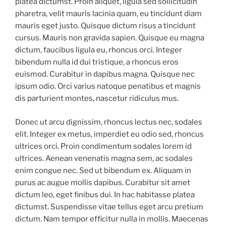
platea dictumst. Proin aliquet, ligula sed sollicitudin
pharetra, velit mauris lacinia quam, eu tincidunt diam
mauris eget justo. Quisque dictum risus a tincidunt
cursus. Mauris non gravida sapien. Quisque eu magna
dictum, faucibus ligula eu, rhoncus orci. Integer
bibendum nulla id dui tristique, a rhoncus eros
euismod. Curabitur in dapibus magna. Quisque nec
ipsum odio. Orci varius natoque penatibus et magnis
dis parturient montes, nascetur ridiculus mus.
Donec ut arcu dignissim, rhoncus lectus nec, sodales
elit. Integer ex metus, imperdiet eu odio sed, rhoncus
ultrices orci. Proin condimentum sodales lorem id
ultrices. Aenean venenatis magna sem, ac sodales
enim congue nec. Sed ut bibendum ex. Aliquam in
purus ac augue mollis dapibus. Curabitur sit amet
dictum leo, eget finibus dui. In hac habitasse platea
dictumst. Suspendisse vitae tellus eget arcu pretium
dictum. Nam tempor efficitur nulla in mollis. Maecenas