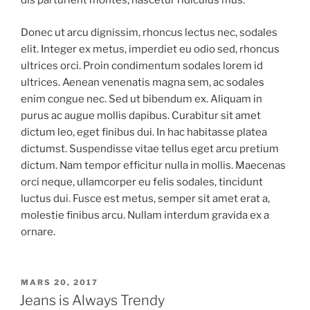
dis parturient montes, nascetur ridiculus mus.
Donec ut arcu dignissim, rhoncus lectus nec, sodales
elit. Integer ex metus, imperdiet eu odio sed, rhoncus
ultrices orci. Proin condimentum sodales lorem id
ultrices. Aenean venenatis magna sem, ac sodales
enim congue nec. Sed ut bibendum ex. Aliquam in
purus ac augue mollis dapibus. Curabitur sit amet
dictum leo, eget finibus dui. In hac habitasse platea
dictumst. Suspendisse vitae tellus eget arcu pretium
dictum. Nam tempor efficitur nulla in mollis. Maecenas
orci neque, ullamcorper eu felis sodales, tincidunt
luctus dui. Fusce est metus, semper sit amet erat a,
molestie finibus arcu. Nullam interdum gravida ex a
ornare.
PUBLICERAT
MARS 20, 2017
Jeans is Always Trendy