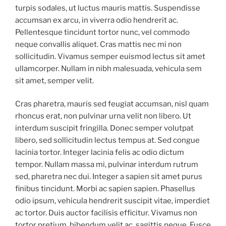
turpis sodales, ut luctus mauris mattis. Suspendisse
accumsan ex arcu, in viverra odio hendrerit ac.
Pellentesque tincidunt tortor nunc, vel commodo
neque convallis aliquet. Cras mattis nec mi non
sollicitudin. Vivamus semper euismod lectus sit amet
ullamcorper. Nullam in nibh malesuada, vehicula sem
sit amet, semper velit.
Cras pharetra, mauris sed feugiat accumsan, nisl quam
rhoncus erat, non pulvinar urna velit non libero. Ut
interdum suscipit fringilla. Donec semper volutpat
libero, sed sollicitudin lectus tempus at. Sed congue
lacinia tortor. Integer lacinia felis ac odio dictum
tempor. Nullam massa mi, pulvinar interdum rutrum
sed, pharetra nec dui. Integer a sapien sit amet purus
finibus tincidunt. Morbi ac sapien sapien. Phasellus
odio ipsum, vehicula hendrerit suscipit vitae, imperdiet
ac tortor. Duis auctor facilisis efficitur. Vivamus non
tortor pretium, bibendum velit ac, sagittis neque. Fusce